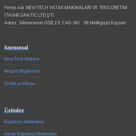
Firma Adı :NEWTECH YATAK MAKİNALARI VE TEKS.ÜRETİM
İTH.İHR.SAN.TİC.LTD.ŞTİ.
Adres : Mimarsinan OSB 23. CAD. NO : 38 Melikgazi/ Kayseri
Kurumsal
NewTech Makina
İletişim Bilgilerimiz
Gizlilik politikası
Ürünler
Kapitone Makinaları
Kenar Kapama Makinaları