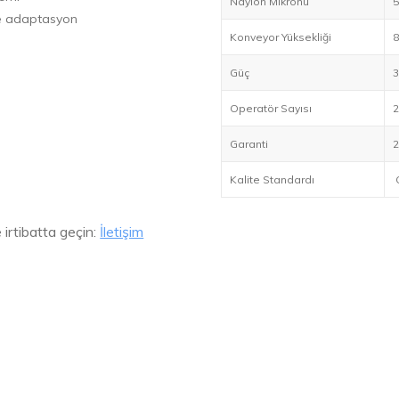
Naylon Mikronu
5
ile adaptasyon
Konveyor Yüksekliği
8
Güç
3
Operatör Sayısı
2
Garanti
2
Kalite Standardı
e irtibatta geçin:
İletişim