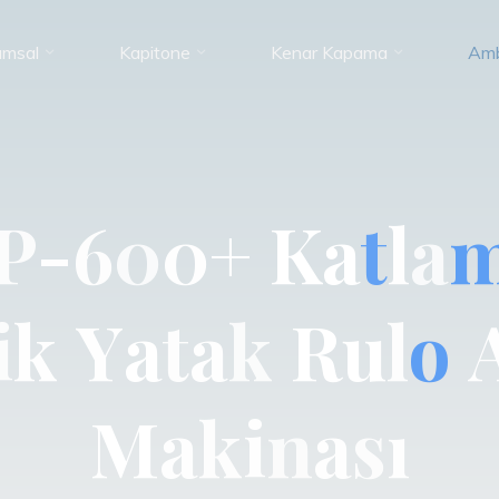
umsal
Kapitone
Kenar Kapama
Amb
P
-
6
0
0
+
K
a
t
l
a
i
k
Y
a
t
a
k
R
u
l
o
M
a
k
i
n
a
s
ı