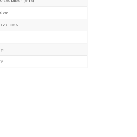
0-150 Mikron (5-15)
0 cm
 Faz 380 V
 yıl
CE