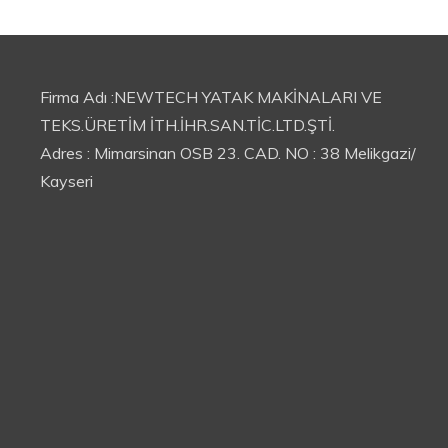
Firma Adı :NEWTECH YATAK MAKİNALARI VE
TEKS.ÜRETİM İTH.İHR.SAN.TİC.LTD.ŞTİ.
Adres : Mimarsinan OSB 23. CAD. NO : 38 Melikgazi/
Kayseri