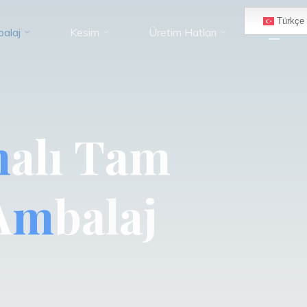
Türkçe
alaj
Kesim
Üretim Hatları
m
a
l
ı
T
a
m
A
m
b
a
l
a
j