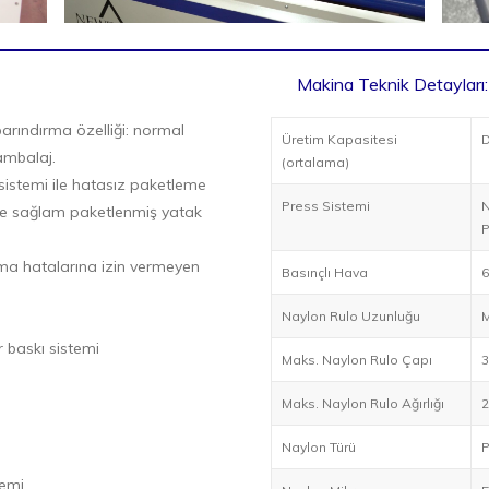
Makina Teknik Detayları:
barındırma özelliği: normal
Üretim Kapasitesi
D
ambalaj.
(ortalama)
sistemi ile hatasız paketleme
Press Sistemi
N
ı ve sağlam paketlenmiş yatak
P
ışma hatalarına izin vermeyen
Basınçlı Hava
6
Naylon Rulo Uzunluğu
M
r baskı sistemi
Maks. Naylon Rulo Çapı
3
Maks. Naylon Rulo Ağırlığı
2
Naylon Türü
P
temi