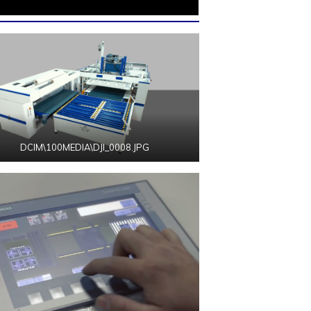
DCIM\100MEDIA\DJI_0008.JPG