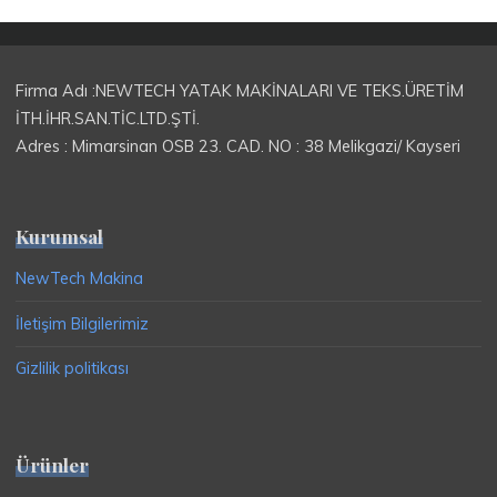
Firma Adı :NEWTECH YATAK MAKİNALARI VE TEKS.ÜRETİM
İTH.İHR.SAN.TİC.LTD.ŞTİ.
Adres : Mimarsinan OSB 23. CAD. NO : 38 Melikgazi/ Kayseri
Kurumsal
NewTech Makina
İletişim Bilgilerimiz
Gizlilik politikası
Ürünler