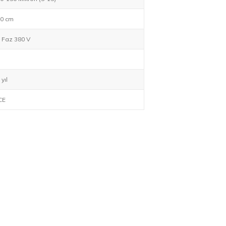
0 cm
 Faz 380 V
 yıl
CE