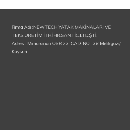
Firma Adı :NEWTECH YATAK MAKİNALARI VE
TEKS.ÜRETİM İTH.İHR.SAN.TİC.LTD.ŞTİ.
Adres : Mimarsinan OSB 23. CAD. NO : 38 Melikgazi/
Kayseri