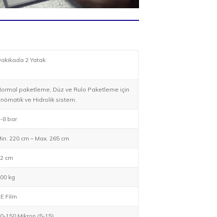
akikada 2 Yatak.
ormal paketleme, Düz ve Rulo Paketleme için
nömatik ve Hidrolik sistem.
-8 bar
in. 220 cm – Max. 265 cm
2 cm
00 kg
E Film
0-150 Mikron (5-15)