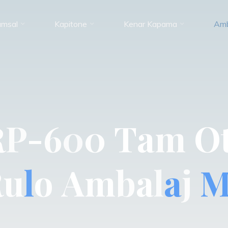
umsal
Kapitone
Kenar Kapama
Amb
R
P
-
6
0
0
T
a
m
O
R
u
l
o
A
m
b
a
l
a
j