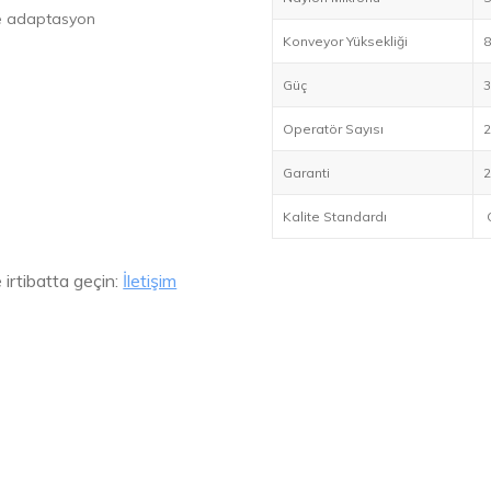
ile adaptasyon
Konveyor Yüksekliği
8
Güç
3
Operatör Sayısı
2
Garanti
2
Kalite Standardı
e irtibatta geçin:
İletişim