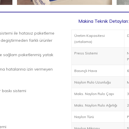
Makina Teknik Detayları:
sistemi ile hatasız paketleme
Üretim Kapasitesi
D
 degiştirmeden farklı ürünler
(ortalama)
Press Sistemi
N
ı ve sağlam paketlenmiş yatak
P
ışma hatalarına izin vermeyen
Basınçlı Hava
6
Naylon Rulo Uzunluğu
M
r baskı sistemi
Maks. Naylon Rulo Çapı
3
Maks. Naylon Rulo Ağırlığı
2
Naylon Türü
P
temi
Naylon Mikronu
5