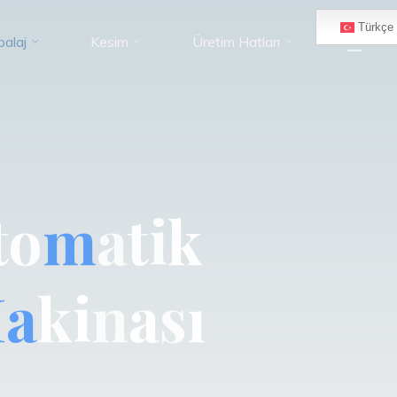
Türkçe
alaj
Kesim
Üretim Hatları
t
o
m
a
t
i
k
M
a
k
i
n
a
s
ı